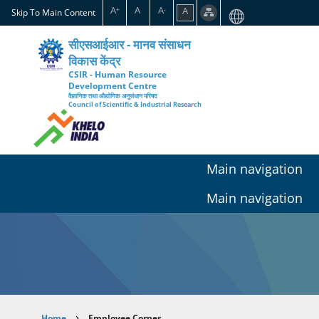
Skip
A
A
A
A
+
-
Skip To Main Content
to
main
सीएसआईआर - मानव संसाधन
content
विकास केंद्र
CSIR - Human Resource
Development Centre
वैज्ञानिक तथा औद्योगिक अनुसंधान परिषद
Council of Scientific & Industrial Research
Main navigation
Main navigation
Home
Employee Corner