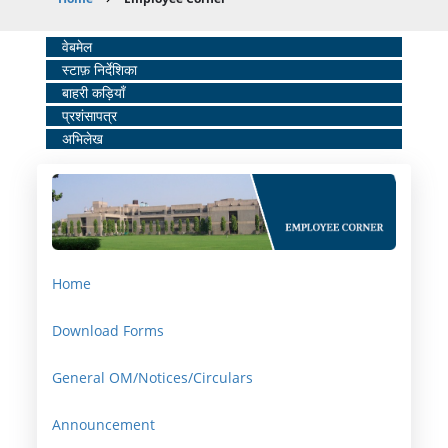
Breadcrumb
Home
वेबमेल
स्टाफ़ निर्देशिका
Middle
बाहरी कड़ियाँ
Menu
प्रशंसापत्र
अभिलेख
Home
Download Forms
General OM/Notices/Circulars
Announcement