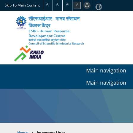
Skip
A
A
A
A
+
-
Skip To Main Content
to
main
सीएसआईआर - मानव संसाधन
content
विकास केंद्र
CSIR - Human Resource
Development Centre
वैज्ञानिक तथा औद्योगिक अनुसंधान परिषद
Council of Scientific & Industrial Research
Main navigation
Main navigation
Home
Important Links