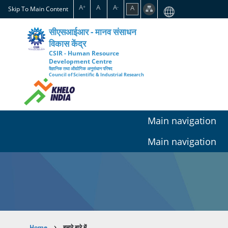
Skip
A
A
A
A
+
-
Skip To Main Content
to
main
सीएसआईआर - मानव संसाधन
content
विकास केंद्र
CSIR - Human Resource
Development Centre
वैज्ञानिक तथा औद्योगिक अनुसंधान परिषद
Council of Scientific & Industrial Research
Main navigation
Main navigation
Home
हमारे बारे में