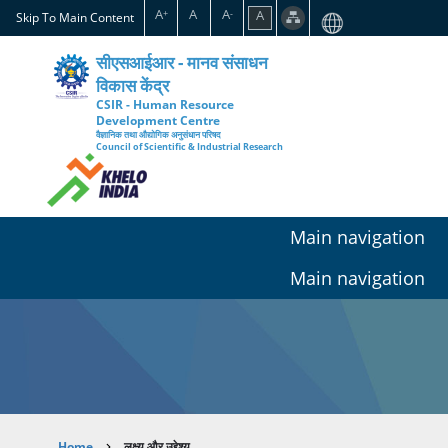
Skip
A
A
A
A
+
-
Skip To Main Content
to
main
सीएसआईआर - मानव संसाधन
content
विकास केंद्र
CSIR - Human Resource
Development Centre
वैज्ञानिक तथा औद्योगिक अनुसंधान परिषद
Council of Scientific & Industrial Research
Main navigation
Main navigation
Home
लक्ष्य और उद्देश्य