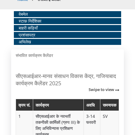
Breadcrumb
Home
वेबमेल
स्टाफ़ निर्देशिका
Middle
बाहरी कड़ियाँ
Menu
प्रशंसापत्र
अभिलेख
संभावित कार्यक्रम कैलेंडर
सीएसआईआर-मानव संसाधन विकास केंद्र, गाजियाबाद
कार्यक्रम कैलेंडर 2025
Swipe to view
क्रम सं.
कार्यक्रम
अवधि
समन्वयक
1
सीएसआईआर के नवभर्ती
3-14
SV
तकनीकी कार्मिकों (ग्रुप III) के
फरवरी
लिए अभिविन्यास प्रशिक्षण
कार्यक्रम