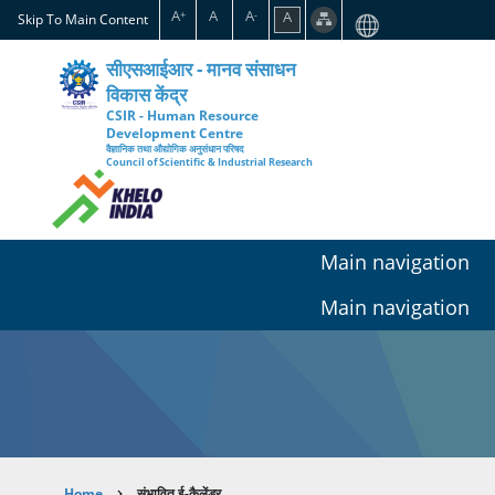
Skip
A
A
A
A
+
-
Skip To Main Content
to
main
सीएसआईआर - मानव संसाधन
content
विकास केंद्र
CSIR - Human Resource
Development Centre
वैज्ञानिक तथा औद्योगिक अनुसंधान परिषद
Council of Scientific & Industrial Research
Main navigation
Main navigation
Home
संभावित ई-कैलेंडर