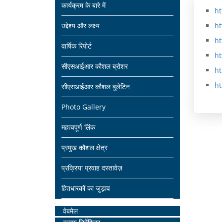
Main
कार्यक्रम के बारे में
ने
भि
वि
ht
navigation
उद्देश्य और लक्ष्य
ht
ट
प्रा
ग
ht
व
य
त
वार्षिक रिपोर्ट
ht
र्क
औ
का
सीएसआईआर कौशल ब्रोशर
ht
र
सी
र्य
ht
सीएसआईआर कौशल बुलेटिन
उ
ए
क्र
Photo Gallery
द्दे
स
म
महत्वपूर्ण लिंक
ष्य
आ
प्रमुख कौशल क्षेत्र
ई
सं
आ
ग
प्रक्रिया प्रवाह दस्तावेज़
र
ठ
हितधारकों का जुड़ाव
प्र
न
Home
वेबमेल
यो
चा