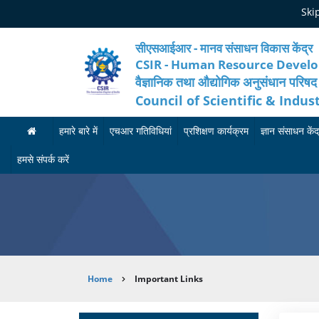
Skip
Ski
to
main
content
सीएसआईआर - मानव संसाधन विकास केंद्र
CSIR - Human Resource Devel
वैज्ञानिक तथा औद्योगिक अनुसंधान परिषद
Council of Scientific & Indus
हमारे बारे में
एचआर गतिविधियां
प्रशिक्षण कार्यक्रम
ज्ञान संसाधन केंद
ह
मा
आ
हमसे संपर्क करें
मा
न
गा
रे
व
मी
बा
सं
का
रे
सा
र्य
Breadcrumb
Home
Important Links
में
ध
क्र
न
म
अ