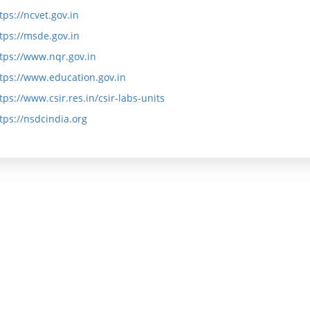
में
के
ज्ञ
tps://ncvet.gov.in
tps://msde.gov.in
बा
उ
प्ति
tps://www.nqr.gov.in
रे
द्दे
tps://www.education.gov.in
में
श्य
tps://www.csir.res.in/csir-labs-units
औ
ल
tps://nsdcindia.org
र
क्ष्य
ल
औ
क्ष्य
र
उ
वा
द्दे
र्षि
श्य
क
रि
पॉ
पो
लि