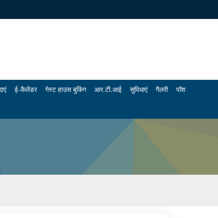
ाएं
ई-कैलेंडर
गेस्ट हाउस बुकिंग
आर.टी.आई
सुविधाएं
गैलरी
पॉश
चि
फो
कि
टो
त्सा
गै
सु
ल
वि
री
धा
वी
एं
डि