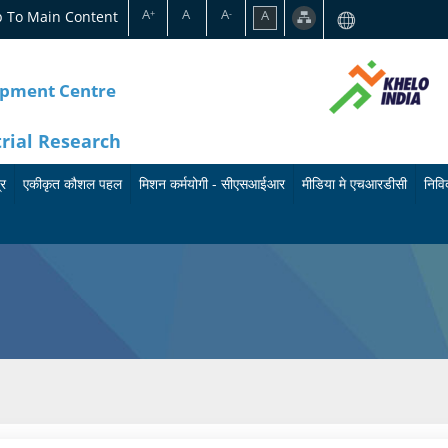
A
A
A
p To Main Content
A
+
-
opment Centre
trial Research
्र
एकीकृत कौशल पहल
मिशन कर्मयोगी - सीएसआईआर
मीडिया मे एचआरडीसी
निविद
का
मि
बु
र्य
श
ले
क्र
न
टि
म
क
न
के
र्म
प्रे
बा
यो
स
रे
गी
वि