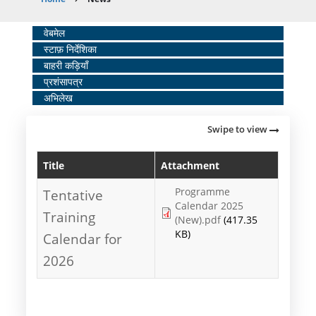
Breadcrumb
Home
वेबमेल
स्टाफ़ निर्देशिका
Middle
बाहरी कड़ियाँ
Menu
प्रशंसापत्र
अभिलेख
Swipe to view
Title
Attachment
Programme
Tentative
Calendar 2025
Training
(New).pdf
(417.35
KB)
Calendar for
2026