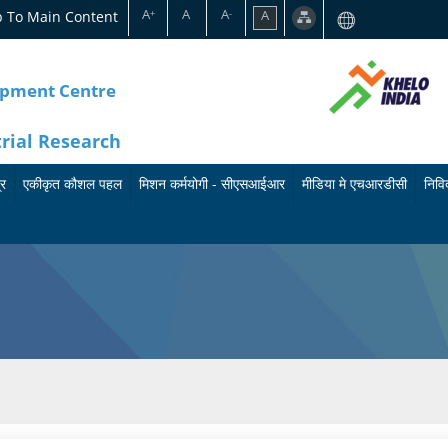
A
A
A
p To Main Content
A
+
-
opment Centre
trial Research
्र
एकीकृत कौशल पहल
मिशन कर्मयोगी - सीएसआईआर
मीडिया मे एचआरडीसी
निविद
का
मि
बु
र्य
श
ले
क्र
न
टि
म
क
न
के
र्म
प्रे
बा
यो
स
रे
गी
वि