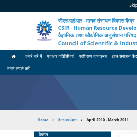
Skip
Ski
to
main
content
सीएसआईआर - मानव संसाधन विकास केंद्र
CSIR - Human Resource Devel
वैज्ञानिक तथा औद्योगिक अनुसंधान परिषद
Council of Scientific & Indus
हमारे बारे में
एचआर गतिविधियां
प्रशिक्षण कार्यक्रम
ज्ञान संसाधन केंद
ह
मा
आ
हमसे संपर्क करें
मा
न
गा
रे
व
मी
बा
सं
का
रे
सा
र्य
Breadcrumb
Home
विगत कार्यक्रम
April 2010 - March 2011
में
ध
क्र
न
म
अ
Home
वेबमेल