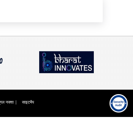
म
यो
नो
गै
रं
ल
ज
री
न
की
सु
वि
धा
एं
ूगल नक्शा
साइटमैप