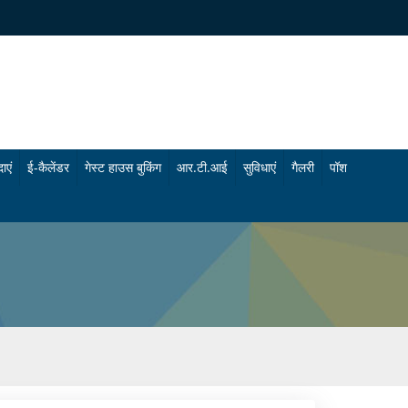
ाएं
ई-कैलेंडर
गेस्ट हाउस बुकिंग
आर.टी.आई
सुविधाएं
गैलरी
पॉश
चि
फो
कि
टो
त्सा
गै
सु
ल
वि
री
धा
वी
एं
डि